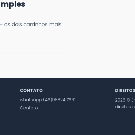
Simples
 os dois carrinhos mais
CONTATO
DIREITO
whatsapp (45)98824 7561
2026 © E
direitos 
Contato