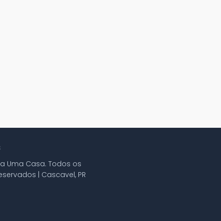
S
ra Uma Casa. Todos os
reservados | Cascavel, PR